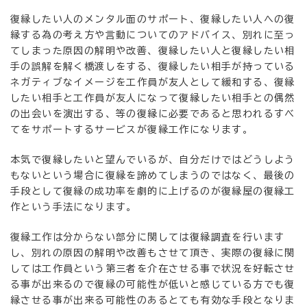
復縁したい人のメンタル面のサポート、復縁したい人への復
縁する為の考え方や言動についてのアドバイス、別れに至っ
てしまった原因の解明や改善、復縁したい人と復縁したい相
手の誤解を解く橋渡しをする、復縁したい相手が持っている
ネガティブなイメージを工作員が友人として緩和する、復縁
したい相手と工作員が友人になって復縁したい相手との偶然
の出会いを演出する、等の復縁に必要であると思われるすべ
てをサポートするサービスが復縁工作になります。
本気で復縁したいと望んでいるが、自分だけではどうしよう
もないという場合に復縁を諦めてしまうのではなく、最後の
手段として復縁の成功率を劇的に上げるのが復縁屋の復縁工
作という手法になります。
復縁工作は分からない部分に関しては復縁調査を行います
し、別れの原因の解明や改善もさせて頂き、実際の復縁に関
しては工作員という第三者を介在させる事で状況を好転させ
る事が出来るので復縁の可能性が低いと感じている方でも復
縁させる事が出来る可能性のあるとても有効な手段となりま