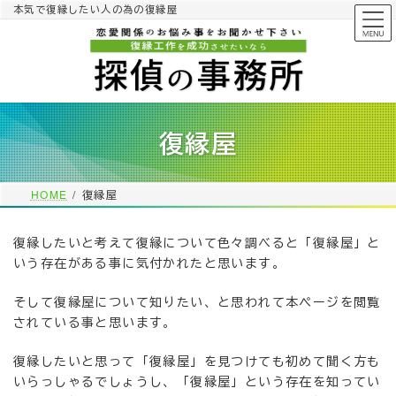
コ
ナ
本気で復縁したい人の為の復縁屋
ン
ビ
テ
ゲ
ン
ー
ツ
シ
へ
ョ
ス
ン
復縁屋
キ
に
ッ
移
プ
動
HOME
復縁屋
復縁したいと考えて復縁について色々調べると「復縁屋」と
いう存在がある事に気付かれたと思います。
そして復縁屋について知りたい、と思われて本ページを閲覧
されている事と思います。
復縁したいと思って「復縁屋」を見つけても初めて聞く方も
いらっしゃるでしょうし、「復縁屋」という存在を知ってい