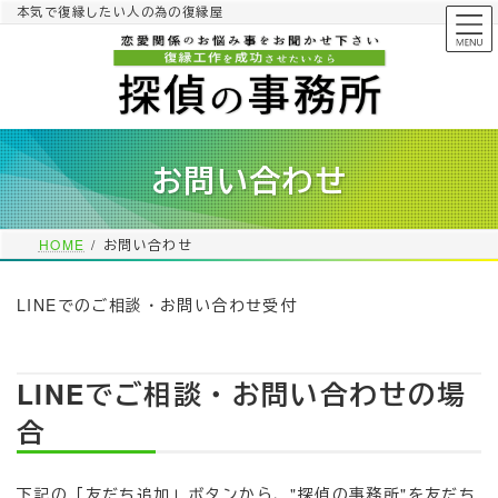
コ
ナ
本気で復縁したい人の為の復縁屋
ン
ビ
テ
ゲ
ン
ー
ツ
シ
へ
ョ
ス
ン
お問い合わせ
キ
に
ッ
移
プ
動
HOME
お問い合わせ
LINEでのご相談・お問い合わせ受付
LINEでご相談・お問い合わせの場
合
下記の「友だち追加」ボタンから、"探偵の事務所"を友だち