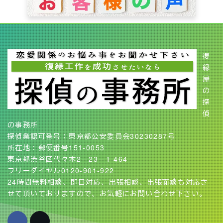
復
縁
屋
の
探
偵
の事務所
探偵業認可番号：東京都公安委員会30230287号
所在地：郵便番号151-0053
東京都渋谷区代々木2－23－1-464
フリーダイヤル0120-901-922
24時間無料相談、即日対応、出張相談、出張面談も対応さ
せて頂いておりますので、お気軽にお問い合わせ下さい。