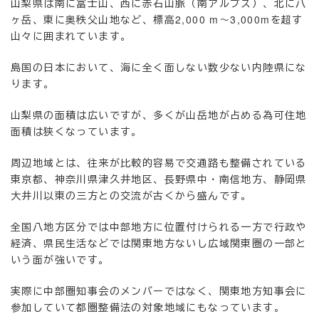
山梨県は南に富士山、西に赤石山脈（南アルプス）、北に八
ヶ岳、東に奥秩父山地など、標高2,000 m〜3,000mを超す
山々に囲まれています。
島国の日本において、海に全く面しない数少ない内陸県にな
ります。
山梨県の面積は広いですが、多くが山岳地が占める為可住地
面積は狭くなっています。
周辺地域とは、往来が比較的容易で交通路も整備されている
東京都、神奈川県津久井地区、長野県中・南信地方、静岡県
大井川以東の三方との交流が古くから盛んです。
全国八地方区分では中部地方に位置付けられる一方で行政や
経済、県民生活などでは関東地方ないし広域関東圏の一部と
いう面が強いです。
実際に中部圏知事会のメンバーではなく、関東地方知事会に
参加していて都圏整備法の対象地域にもなっています。