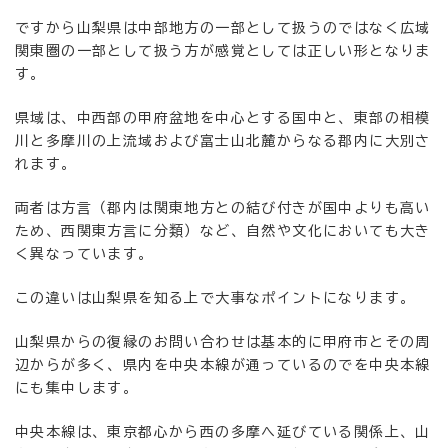
ですから山梨県は中部地方の一部として扱うのではなく広域
関東圏の一部として扱う方が感覚としては正しい形となりま
す。
県域は、中西部の甲府盆地を中心とする国中と、東部の相模
川と多摩川の上流域および富士山北麓からなる郡内に大別さ
れます。
両者は方言（郡内は関東地方との結び付きが国中よりも高い
ため、西関東方言に分類）など、自然や文化においても大き
く異なっています。
この違いは山梨県を知る上で大事なポイントになります。
山梨県からの復縁のお問い合わせは基本的に甲府市とその周
辺からが多く、県内を中央本線が通っているのでを中央本線
にも集中します。
中央本線は、東京都心から西の多摩へ延びている関係上、山