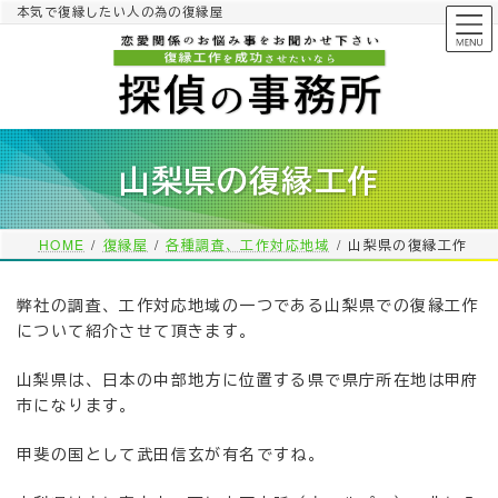
コ
ナ
本気で復縁したい人の為の復縁屋
ン
ビ
テ
ゲ
ン
ー
ツ
シ
へ
ョ
ス
ン
山梨県の復縁工作
キ
に
ッ
移
プ
動
HOME
復縁屋
各種調査、工作対応地域
山梨県の復縁工作
弊社の調査、工作対応地域の一つである山梨県での復縁工作
について紹介させて頂きます。
山梨県は、日本の中部地方に位置する県で県庁所在地は甲府
市になります。
甲斐の国として武田信玄が有名ですね。