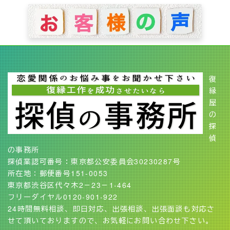
復
縁
屋
の
探
偵
の事務所
探偵業認可番号：東京都公安委員会30230287号
所在地：郵便番号151-0053
東京都渋谷区代々木2－23－1-464
フリーダイヤル0120-901-922
24時間無料相談、即日対応、出張相談、出張面談も対応さ
せて頂いておりますので、お気軽にお問い合わせ下さい。