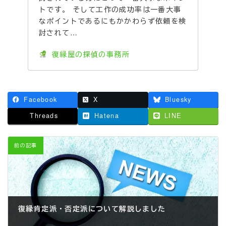
トです。 そして工作の成功率は一番大事
なポイントであるにもかかわらず依頼を検
討されて…
復縁屋の探偵の事務所
Facebook
X
Bluesky
Threads
Hatena
LINE
前の記事
復縁肯定派・否定派について解説しました