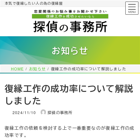
コ
ナ
本気で復縁したい人の為の復縁屋
ン
ビ
テ
ゲ
ン
ー
ツ
シ
へ
ョ
ス
ン
お知らせ
キ
に
ッ
移
プ
動
HOME
お知らせ
復縁工作の成功率について解説しました
復縁工作の成功率について解説
しました
2024/11/10
探偵の事務所
復縁工作の依頼を検討する上で一番重要なのが復縁工作の成
功率です。