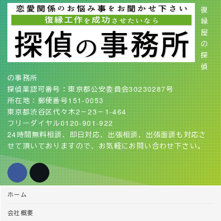
復
縁
屋
の
探
偵
の事務所
探偵業認可番号：東京都公安委員会30230287号
所在地：郵便番号151-0053
東京都渋谷区代々木2－23－1-464
フリーダイヤル0120-901-922
24時間無料相談、即日対応、出張相談、出張面談も対応さ
せて頂いておりますので、お気軽にお問い合わせ下さい。
ホーム
会社概要