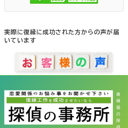
実際に復縁に成功された方からの声が届
いています
復
縁
屋
の
探
偵