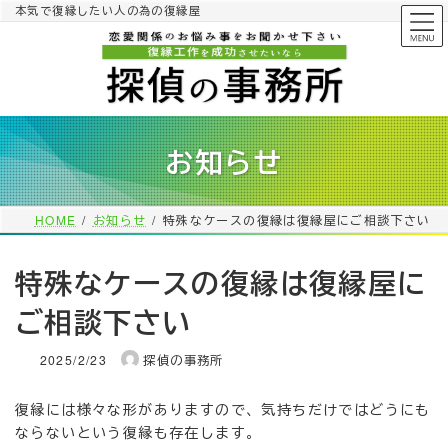
コ
ナ
本気で復縁したい人の為の復縁屋
ン
ビ
テ
ゲ
ン
ー
ツ
シ
へ
ョ
ス
ン
お知らせ
キ
に
ッ
移
プ
動
HOME
お知らせ
特殊なケースの復縁は復縁屋にご相談下さい
特殊なケースの復縁は復縁屋に
ご相談下さい
2025/2/23
探偵の事務所
復縁には様々な形がありますので、気持ちだけではどうにも
ならないという復縁も存在します。