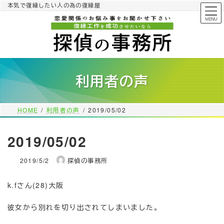
コ
ナ
本気で復縁したい人の為の復縁屋
ン
ビ
テ
ゲ
ン
ー
ツ
シ
へ
ョ
ス
ン
利用者の声
キ
に
ッ
移
プ
動
HOME
利用者の声
2019/05/02
2019/05/02
2019/5/2
探偵の事務所
k.fさん(28)大阪
彼女から別れを切り出されてしまいました。