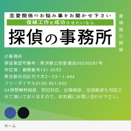
復
縁
屋
の
探
偵
の事務所
探偵業認可番号：東京都公安委員会30230287号
所在地：郵便番号151-0053
東京都渋谷区代々木2－23－1-464
フリーダイヤル0120-901-922
24時間無料相談、即日対応、出張相談、出張面談も対応さ
せて頂いておりますので、お気軽にお問い合わせ下さい。
ホーム