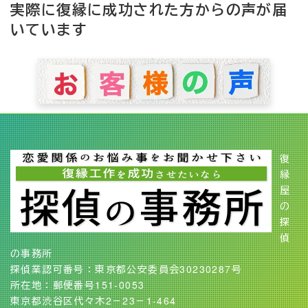
実際に復縁に成功された方からの声が届
いています
復
縁
屋
の
探
偵
の事務所
探偵業認可番号：東京都公安委員会30230287号
所在地：郵便番号151-0053
東京都渋谷区代々木2－23－1-464