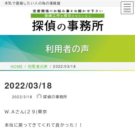
コ
ナ
本気で復縁したい人の為の復縁屋
ン
ビ
テ
ゲ
ン
ー
ツ
シ
へ
ョ
ス
ン
利用者の声
キ
に
ッ
移
プ
動
HOME
利用者の声
2022/03/18
2022/03/18
2022/3/18
探偵の事務所
Ｗ.Ａさん(２９)東京
本当に戻ってきてくれて良かった！！