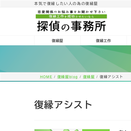
コ
ナ
本気で復縁したい人の為の復縁屋
ン
ビ
テ
ゲ
ン
ー
ツ
シ
へ
ョ
復縁屋
復縁工作
ス
ン
キ
に
ッ
移
プ
動
HOME
復縁屋blog
復縁屋
復縁アシスト
復縁アシスト