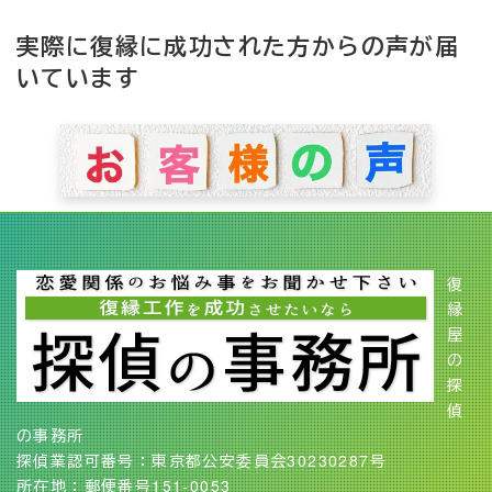
実際に復縁に成功された方からの声が届
いています
復
縁
屋
の
探
偵
の事務所
探偵業認可番号：東京都公安委員会30230287号
所在地：郵便番号151-0053