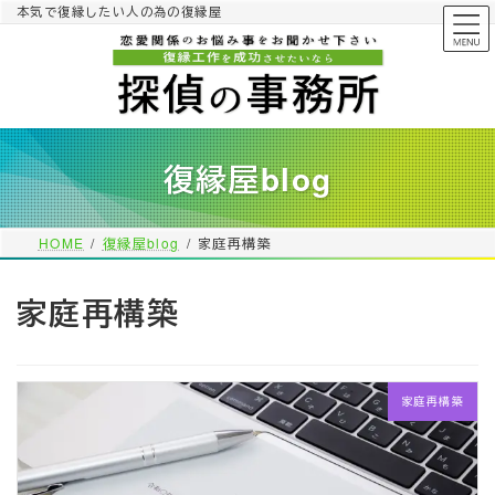
コ
ナ
本気で復縁したい人の為の復縁屋
ン
ビ
テ
ゲ
ン
ー
ツ
シ
へ
ョ
ス
ン
復縁屋blog
キ
に
ッ
移
プ
動
HOME
復縁屋blog
家庭再構築
家庭再構築
家庭再構築