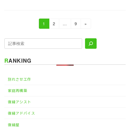
投
固
固
固
1
2
…
9
»
定
定
定
稿
ペ
ペ
ペ
の
ー
ー
ー
ジ
ジ
ジ
ペ
RANKING
ー
ジ
別れさせ工作
送
り
家庭再構築
復縁アシスト
復縁アドバイス
復縁屋