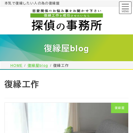
コ
ナ
本気で復縁したい人の為の復縁屋
ン
ビ
テ
ゲ
ン
ー
ツ
シ
へ
ョ
ス
ン
復縁屋blog
キ
に
ッ
移
プ
動
HOME
復縁屋blog
復縁工作
復縁工作
復縁屋