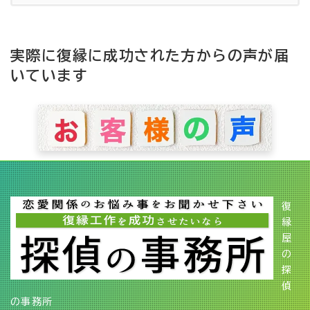
実際に復縁に成功された方からの声が届
いています
復
縁
屋
の
探
偵
の事務所