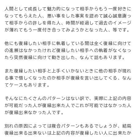
人間として成長して魅力的になって相手からもう一度好きに
なってもらえた人、悪い事をした事実を認めて誠心誠意謝っ
て相手からの許しを得た人、時間が経過して過去のイメージ
が薄れてもう一度付き合ってみようかとなった人、等です。
他にも復縁したい相手に執着している間は全く復縁に向けて
の進展はなかったけれど復縁したい相手への執着がなくなっ
たら突然復縁に向けて動き出した、なんて話もあります。
また復縁したい相手と上手くいかないときに他の相手が現れ
る事で惜しくなったのか相手が復縁を言い出してくる、なん
てケースもあります。
そんなにたくさんのパターンはない訳で、実際に上記の内容
が可能だった人が復縁出来た人でこれが可能ではなかった人
が復縁出来なかった人です。
別れの原因によっては複合パターンもあるでしょうが、結局
復縁出来る出来ないは上記の内容が復縁したい人に出来たか