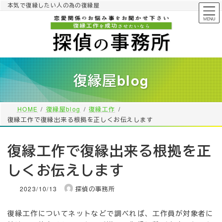
コ
ナ
本気で復縁したい人の為の復縁屋
ン
ビ
テ
ゲ
ン
ー
ツ
シ
へ
ョ
ス
ン
復縁屋blog
キ
に
ッ
移
プ
動
HOME
復縁屋blog
復縁工作
復縁工作で復縁出来る根拠を正しくお伝えします
復縁工作で復縁出来る根拠を正
しくお伝えします
2023/10/13
探偵の事務所
復縁工作についてネットなどで調べれば、工作員が対象者に